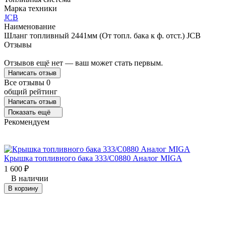
Марка техники
JCB
Наименование
Шланг топливный 2441мм (От топл. бака к ф. отст.) JCB
Отзывы
Отзывов ещё нет — ваш может стать первым.
Написать отзыв
Все отзывы
0
общий рейтинг
Написать отзыв
Показать ещё
Рекомендуем
Крышка топливного бака 333/C0880 Аналог MIGA
Р
1 600
₽
2
В наличии
В корзину