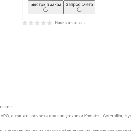
Быстрый заказ
Запрос счета
Написать отзыв
оскве.
 а так же запчасти для спецтехники Komatsu, Caterpillar, Hyund
и, гидравлическое и навесное оборудование, топливную аппарату