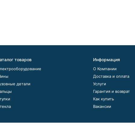
аталог товаров
Информация
лектрооборудование
О Компании
ины
Доставка и оплата
узовные детали
Услуги
альцы
Гарантия и возврат
тулки
Как купить
текла
Вакансии
ом. Подробнее об этом вы можете узнать в
Обработке персона