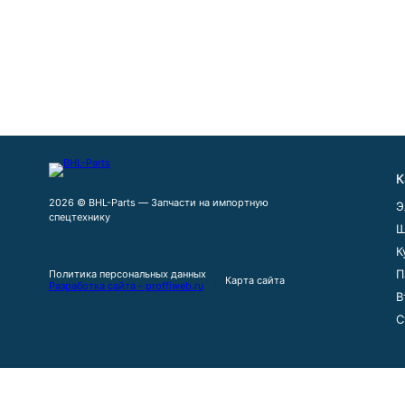
К
2026 © BHL-Parts — Запчасти на импортную
Э
спецтехнику
Ш
К
П
Политика персональных данных
Карта сайта
Разработка сайта - proffiweb.ru
В
С
Сайт использует файлы cookie, обрабатываемые вашим браузер