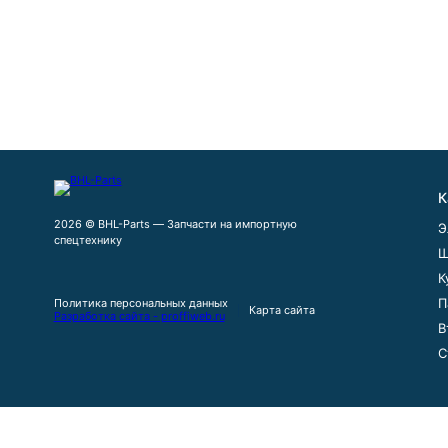
К
2026 © BHL-Parts — Запчасти на импортную
Э
спецтехнику
Ш
К
П
Политика персональных данных
Карта сайта
Разработка сайта - proffiweb.ru
В
С
Сайт использует файлы cookie, обрабатываемые вашим браузер