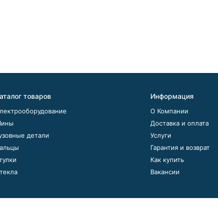
аталог товаров
Информация
лектрооборудование
О Компании
ины
Доставка и оплата
узовные детали
Услуги
альцы
Гарантия и возврат
тулки
Как купить
текла
Вакансии
ом. Подробнее об этом вы можете узнать в
Обработке персона