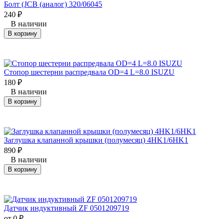
Болт (JCB (аналог) 320/06045
240
₽
В наличии
В корзину
Стопор шестерни распредвала OD=4 L=8.0 ISUZU
180
₽
В наличии
В корзину
Заглушка клапанной крышки (полумесяц) 4HK1/6HK1
890
₽
В наличии
В корзину
Датчик индуктивный ZF 0501209719
от 0
₽