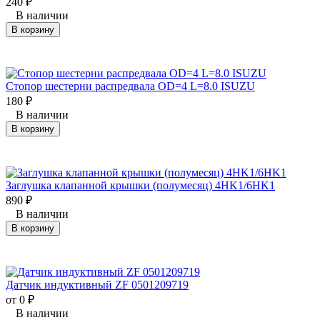
240
₽
В наличии
В корзину
Стопор шестерни распредвала OD=4 L=8.0 ISUZU
180
₽
В наличии
В корзину
Заглушка клапанной крышки (полумесяц) 4HK1/6HK1
890
₽
В наличии
В корзину
Датчик индуктивный ZF 0501209719
от 0
₽
В наличии