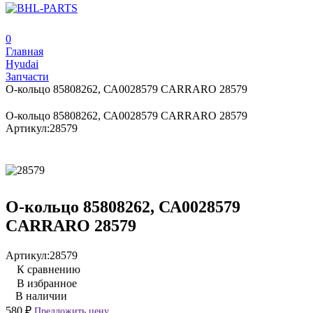
0
Главная
Hyudai
Запчасти
О-кольцо 85808262, СА0028579 CARRARO 28579
О-кольцо 85808262, СА0028579 CARRARO 28579
Артикул:
28579
О-кольцо 85808262, СА0028579
CARRARO 28579
Артикул:
28579
К сравнению
В избранное
В наличии
580
₽
Предложить цену