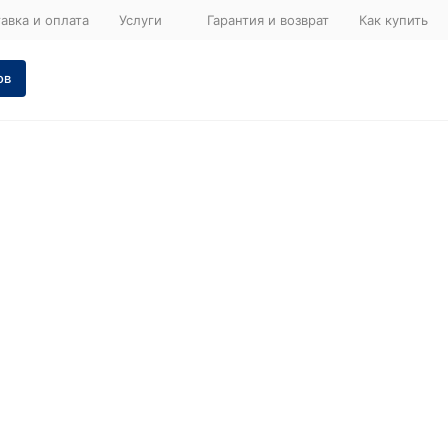
авка и оплата
Услуги
Гарантия и возврат
Как купить
ов
а 57005
Запчасти
для
двигателя
она 57005