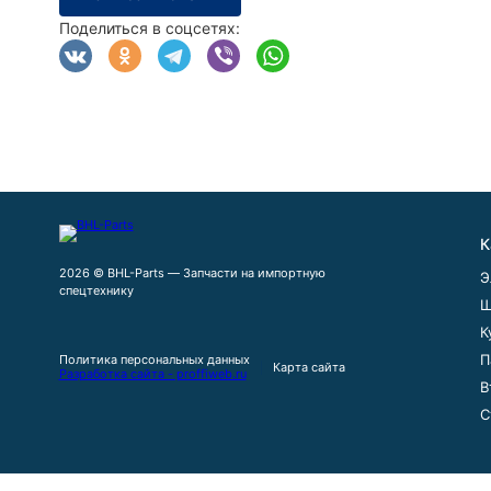
Поделиться в соцсетях:
К
2026 © BHL-Parts — Запчасти на импортную
Э
спецтехнику
Ш
К
П
Политика персональных данных
Карта сайта
Разработка сайта - proffiweb.ru
В
С