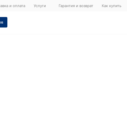
авка и оплата
Услуги
Гарантия и возврат
Как купить
ов
о
Запчасти
для
двигателя