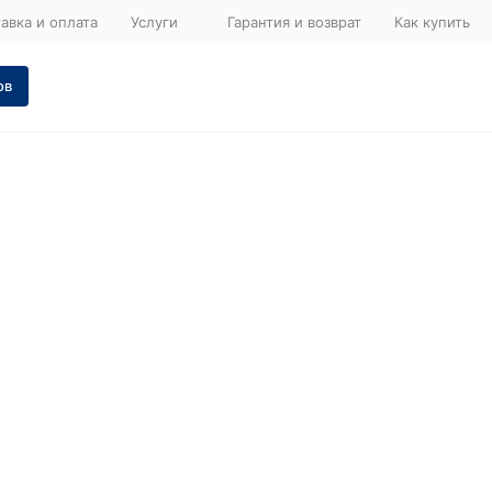
авка и оплата
Услуги
Гарантия и возврат
Как купить
ов
бака ITR
Запчасти
для
двигателя
ка ITR